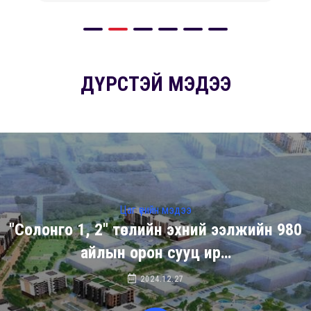
ДҮРСТЭЙ МЭДЭЭ
Цаг үеийн мэдээ
"Солонго 1, 2" төслийн эхний ээлжийн 980
айлын орон сууц ир…
2024.12.27