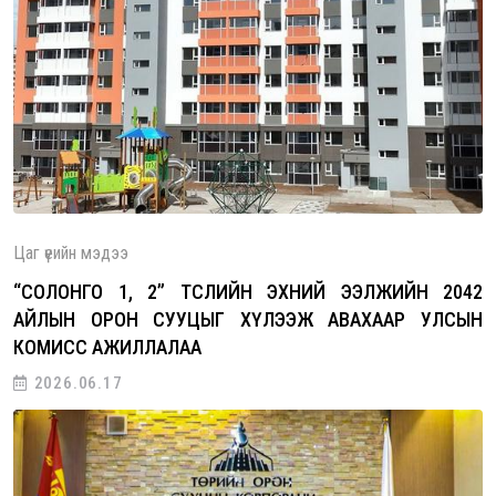
Цаг үеийн мэдээ
“СОЛОНГО 1, 2” ТӨСЛИЙН ЭХНИЙ ЭЭЛЖИЙН 2042
АЙЛЫН ОРОН СУУЦЫГ ХҮЛЭЭЖ АВАХААР УЛСЫН
КОМИСС АЖИЛЛАЛАА
2026.06.17