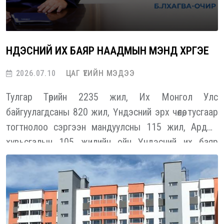
ҮНДЭСНИЙ ИХ БАЯР НААДМЫН МЭНД ХҮРГЭЕ
2026.07.10
ЦАГ ҮЕИЙН МЭДЭЭ
Тулгар Төрийн 2235 жил, Их Монгол Улс
байгуулагдсаны 820 жил, Үндэсний эрх чөлөө, тусгаар
тогтнолоо сэргээн мандуулсны 115 жил, Ардын
хувьсгалын 105 жилийн ойн Үндэсний их баяр
наадмын мэндийг эрхэм харилцагчид, түншүүд
болон нийт хамт олондоо өргөн дэвшүүлж, хотол
олноороо, дэлгэр сайхан наадахыг хүсэн ерөөе.
“ТӨРИЙН ОРОН СУУЦНЫ КОРПОРАЦИ” ТӨХХК-
ийн Гүйцэтгэх захирал Б.ЛХАГВА-ОЧИР