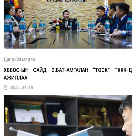
Цаг үеийн мэдээ
ХББОС-ЫН САЙД Э.БАТ-АМГАЛАН “ТОСК” ТӨХХК-Д
АЖИЛЛАА
2026.04.18