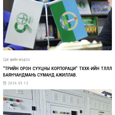
Цаг үеийн мэдээ
“ТӨРИЙН ОРОН СУУЦНЫ КОРПОРАЦИ” ТӨХХК-ИЙН ТӨЛӨӨЛӨЛ
БАЯНЧАНДМАНЬ СУМАНД АЖИЛЛАВ.
2026.03.12