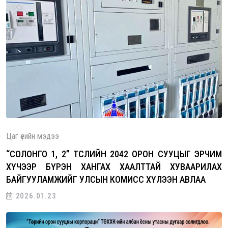
Цаг үеийн мэдээ
“СОЛОНГО 1, 2” ТӨСЛИЙН 2042 ОРОН СУУЦЫГ ЭРЧИМ
ХҮЧЭЭР БҮРЭН ХАНГАХ ХААЛТТАЙ ХУВААРИЛАХ
БАЙГУУЛАМЖИЙГ УЛСЫН КОМИСС ХҮЛЭЭН АВЛАА
2026.01.23