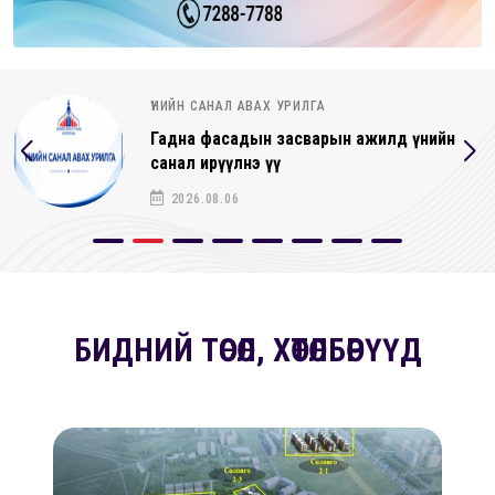
ҮНИЙН САНАЛ АВАХ УРИЛГА
Гадна фасадын засварын ажилд үнийн
санал ирүүлнэ үү
2026.08.06
БИДНИЙ ТӨСӨЛ, ХӨТӨЛБӨРҮҮД