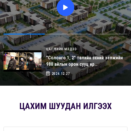
ЦАГ ҮЕИЙН МЭДЭЭ
"Солонго 1, 2" төслийн эхний ээлжийн
980 айлын орон сууц ир…
2024.12.27
ЦАХИМ ШУУДАН ИЛГЭЭХ