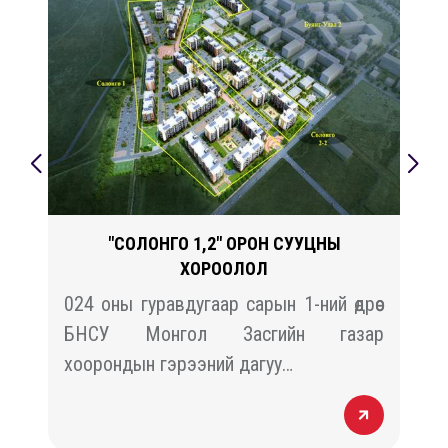
"СОЛОНГО 1,2" ОРОН СУУЦНЫ
ХОРООЛОЛ
й
024 оны гуравдугаар сарын 1-ний өдрөөс
н
БНСУ Монгол Засгийн газар
хоорондын гэрээний дагуу…