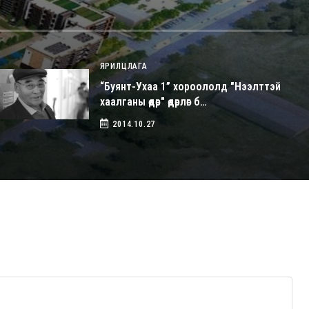
ЯРИЛЦЛАГА
“Буянт-Ухаа 1” хороололд "Нээлттэй
хаалганы өдөр" өдөрлөг б…
2014.10.27