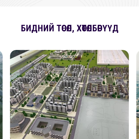
БИДНИЙ ТӨСӨЛ, ХӨТӨЛБӨРҮҮД