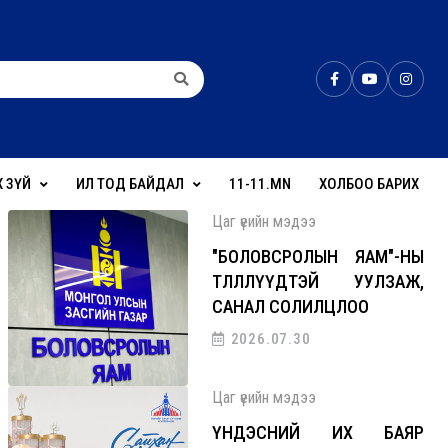
Х ЗҮЙ
ИЛ ТОД БАЙДАЛ
11-11.MN
ХОЛБОО БАРИХ
Цаг үеийн мэдээ
"БОЛОВСРОЛЫН ЯАМ"-НЫ
ТӨЛӨӨЛЛҮҮДТЭЙ УУЛЗАЖ,
САНАЛ СОЛИЛЦЛОО
2026.07.30
Цаг үеийн мэдээ
ҮНДЭСНИЙ ИХ БАЯР