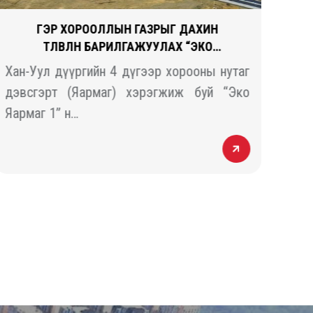
ГЭР ХОРООЛЛЫН ГАЗРЫГ ДАХИН
ТӨЛӨВЛӨН БАРИЛГАЖУУЛАХ “ЭКО
ЯАРМАГ 1” ТӨСӨЛ
Хан-Уул дүүргийн 4 дүгээр хорооны нутаг
“За
дэвсгэрт (Яармаг) хэрэгжиж буй “Эко
эрч
Яармаг 1” н…
цог