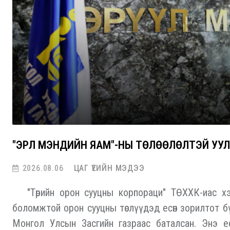
"ЭРҮҮЛ МЭНДИЙН ЯАМ"-НЫ ТӨЛӨӨЛӨЛТЭЙ У
2026.08.06
ЦАГ ҮЕИЙН МЭДЭЭ
"Төрийн орон сууцны корпораци" ТӨХХК-иас хэр
боломжтой орон сууцны төслүүдэд есөн зорилтот б
Монгол Улсын Засгийн газраас баталсан. Энэ ес