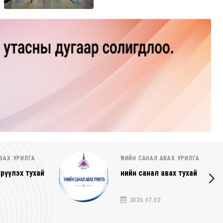
 АВАХ УРИЛГА
ҮНИЙН САНАЛ АВАХ УРИЛГА
 авах тухай
Үнийн санал ирүүлэх тухай
2
2026.06.25