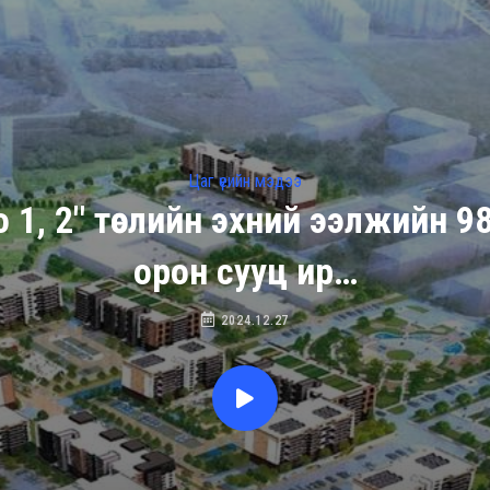
Цаг үеийн мэдээ
 1, 2" төслийн эхний ээлжийн 
орон сууц ир…
2024.12.27