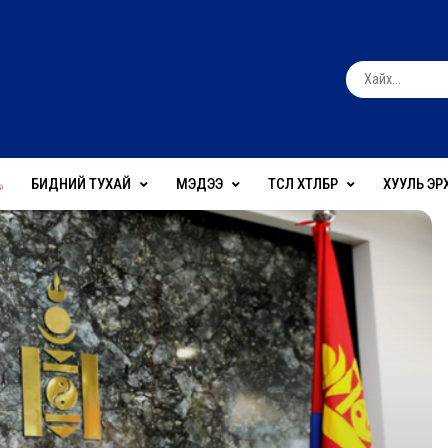
БИДНИЙ ТУХАЙ
МЭДЭЭ
ТӨСӨЛ ХӨТӨЛБӨР
ХУУЛЬ ЭР