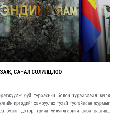
УЛЗАЖ, САНАЛ СОЛИЛЦЛОО
эгжүүлж буй түрээсийн болон түрээслээд өмчлөх
үлгийн иргэдийг хамруулах тухай тусгайлсан журмыг
өн бүлэг дотор төрийн үйлчилгээний алба хаагчид