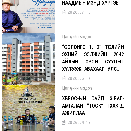
НААДМЫН МЭНД ХҮРГЭЕ
2026.07.10
Цаг үеийн мэдээ
“СОЛОНГО 1, 2” ТӨСЛИЙН
ЭХНИЙ ЭЭЛЖИЙН 2042
АЙЛЫН ОРОН СУУЦЫГ
ХҮЛЭЭЖ АВАХААР УЛСЫН
КОМИСС АЖИЛЛАЛАА
2026.06.17
Цаг үеийн мэдээ
ХББОС-ЫН САЙД Э.БАТ-
АМГАЛАН “ТОСК” ТӨХХК-Д
АЖИЛЛАА
2026.04.18