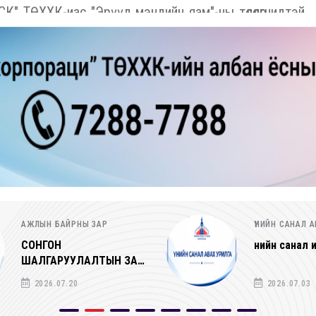
 ТӨХХК-иас "Эрүүл мэндийн яам"-ны төлөөлөгчидтэй
ҮНИЙН САНАЛ АВАХ УРИЛГА
ҮНИЙН САНАЛ
Үнийн санал ирүүлэх тухай
Үнийн санал
2026.07.03
2026.07.0