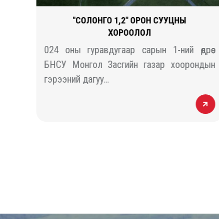
Ы
"СОЛОНГО 1,2" ОРОН СУУЦНЫ
ХОРООЛОЛ
гүй
024 оны гуравдугаар сарын 1-ний өдрөөс
нуур
БНСУ Монгол Засгийн газар хоорондын
гэрээний дагуу…