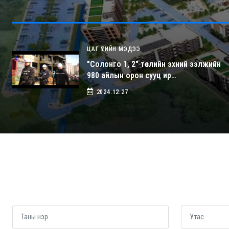
ЦАГ ҮЕИЙН МЭДЭЭ
"Солонго 1, 2" төслийн эхний ээлжийн
980 айлын орон сууц ир…
2024.12.27