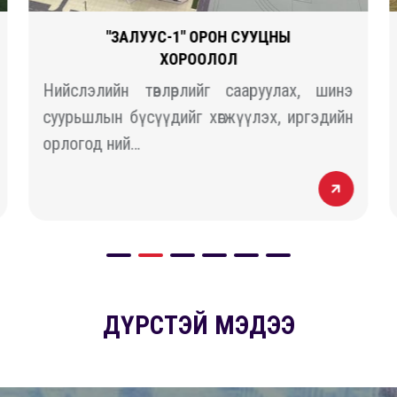
"ЗАЛУУС-1" ОРОН СУУЦНЫ
ХОРООЛОЛ
Нийслэлийн төвлөрлийг сааруулах, шинэ
суурьшлын бүсүүдийг хөгжүүлэх, иргэдийн
орлогод ний…
ДҮРСТЭЙ МЭДЭЭ