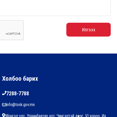
Илгээх
Холбоо барих
7288-7788
info@tosk.gov.mn
Монгол улс, Улаанбаатар хот, Чингэлтэй дүүрэг, VI хороо, Их