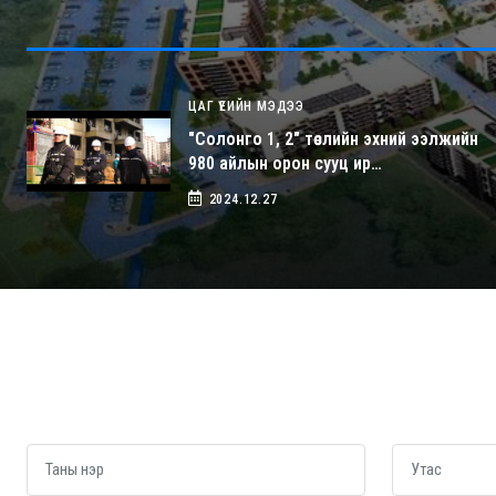
ЦАГ ҮЕИЙН МЭДЭЭ
"Солонго 1, 2" төслийн эхний ээлжийн
980 айлын орон сууц ир…
2024.12.27