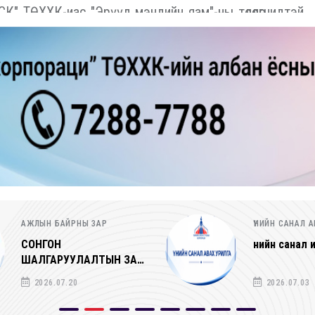
 ТӨХХК-иас "Эрүүл мэндийн яам"-ны төлөөлөгчидтэй
ҮНИЙН САНАЛ АВАХ УРИЛГА
ҮНИЙН САН
Үнийн санал ирүүлэх тухай
Үнийн сан
2026.07.03
2026.07