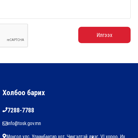
Илгээх
Холбоо барих
7288-7788
info@tosk.gov.mn
Монгол улс, Улаанбаатар хот, Чингэлтэй дүүрэг, VI хороо, Их