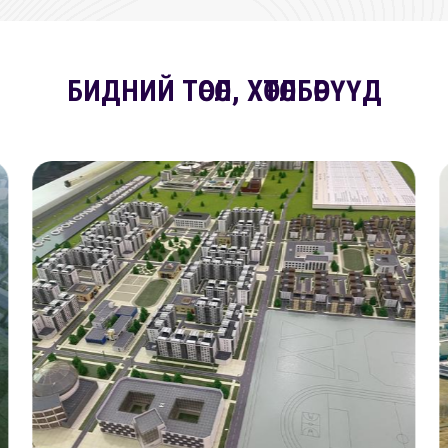
БИДНИЙ ТӨСӨЛ, ХӨТӨЛБӨРҮҮД