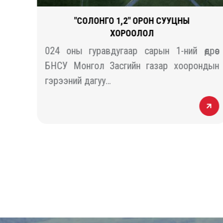
Ы
"СОЛОНГО 1,2" ОРОН СУУЦНЫ
ХОРООЛОЛ
гүй
024 оны гуравдугаар сарын 1-ний өдрөөс
нуур
БНСУ Монгол Засгийн газар хоорондын
гэрээний дагуу…