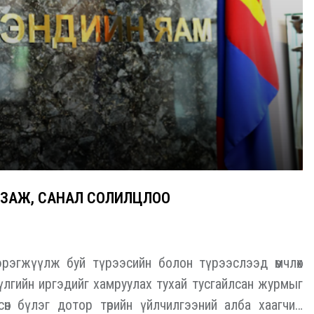
УЛЗАЖ, САНАЛ СОЛИЛЦЛОО
эгжүүлж буй түрээсийн болон түрээслээд өмчлөх
үлгийн иргэдийг хамруулах тухай тусгайлсан журмыг
өн бүлэг дотор төрийн үйлчилгээний алба хаагчид