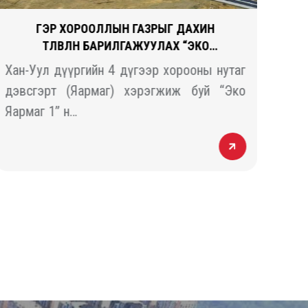
ГЭР ХОРООЛЛЫН ГАЗРЫГ ДАХИН
ТӨЛӨВЛӨН БАРИЛГАЖУУЛАХ “ЭКО
ЯАРМАГ 1” ТӨСӨЛ
Хан-Уул дүүргийн 4 дүгээр хорооны нутаг
“За
дэвсгэрт (Яармаг) хэрэгжиж буй “Эко
эрч
Яармаг 1” н…
цог