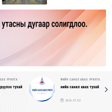
АЛ АВАХ УРИЛГА
ҮНИЙН САНАЛ АВАХ УРИЛГА
ал авах тухай
Үнийн санал ирүүлэх тухай
.02
2026.06.25