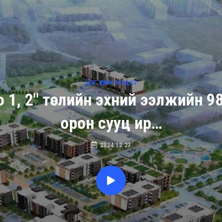
Цаг үеийн мэдээ
 1, 2" төслийн эхний ээлжийн 
орон сууц ир…
2024.12.27