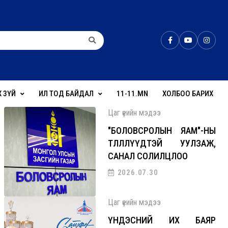
Х ЗҮЙ
ИЛ ТОД БАЙДАЛ
11-11.MN
ХОЛБОО БАРИХ
Цаг үеийн мэдээ
"БОЛОВСРОЛЫН ЯАМ"-НЫ
ТӨЛӨӨЛЛҮҮДТЭЙ УУЛЗАЖ,
САНАЛ СОЛИЛЦЛОО
2026.07.30
Цаг үеийн мэдээ
ҮНДЭСНИЙ ИХ БАЯР