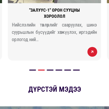
"ЗАЛУУС-1" ОРОН СУУЦНЫ
ХОРООЛОЛ
Нийслэлийн төвлөрлийг сааруулах, шинэ
суурьшлын бүсүүдийг хөгжүүлэх, иргэдийн
орлогод ний…
ДҮРСТЭЙ МЭДЭЭ