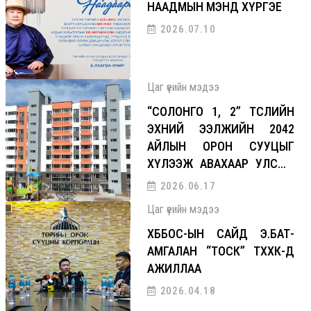
НААДМЫН МЭНД ХҮРГЭЕ
2026.07.10
Цаг үеийн мэдээ
“СОЛОНГО 1, 2” ТӨСЛИЙН
ЭХНИЙ ЭЭЛЖИЙН 2042
АЙЛЫН ОРОН СУУЦЫГ
ХҮЛЭЭЖ АВАХААР УЛСЫН
КОМИСС АЖИЛЛАЛАА
2026.06.17
Цаг үеийн мэдээ
ХББОС-ЫН САЙД Э.БАТ-
АМГАЛАН “ТОСК” ТӨХХК-Д
АЖИЛЛАА
2026.04.18