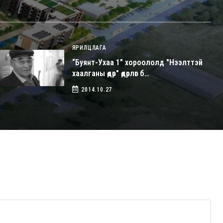
ЯРИЛЦЛАГА
“Буянт-Ухаа 1” хороололд "Нээлттэй
хаалганы өдөр" өдөрлөг б…
2014.10.27