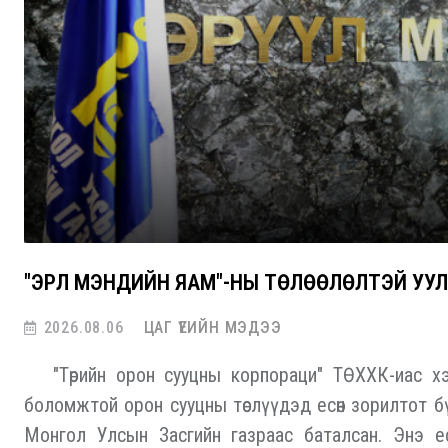
"ЭРҮҮЛ МЭНДИЙН ЯАМ"-НЫ ТӨЛӨӨЛӨЛТЭЙ У
2026.08.06
ЦАГ ҮЕИЙН МЭДЭЭ
"Төрийн орон сууцны корпораци" ТӨХХК-иас хэр
боломжтой орон сууцны төслүүдэд есөн зорилтот б
Монгол Улсын Засгийн газраас баталсан. Энэ ес