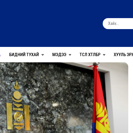
БИДНИЙ ТУХАЙ
МЭДЭЭ
ТӨСӨЛ ХӨТӨЛБӨР
ХУУЛЬ ЭР