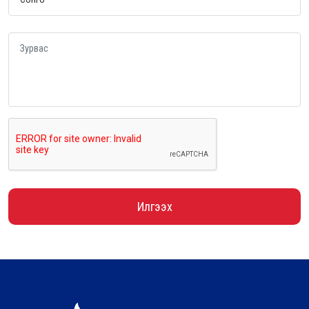
Илгээх