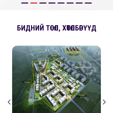
БИДНИЙ ТӨСӨЛ, ХӨТӨЛБӨРҮҮД