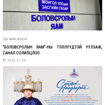
ны төлөөлөгчидтэй уулзаж, санал со…
Цаг үеийн мэдээ
"БОЛОВСРОЛЫН ЯАМ"-НЫ ТӨЛӨӨЛЛҮҮДТЭЙ УУЛЗАЖ,
САНАЛ СОЛИЛЦЛОО
2026.07.30