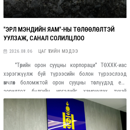
"ЭРҮҮЛ МЭНДИЙН ЯАМ"-НЫ ТӨЛӨӨЛӨЛТЭЙ
УУЛЗАЖ, САНАЛ СОЛИЛЦЛОО
2026.08.06
ЦАГ ҮЕИЙН МЭДЭЭ
"Төрийн орон сууцны корпораци" ТӨХХК-иас
хэрэгжүүлж буй түрээсийн болон түрээслээд
өмчлөх боломжтой орон сууцны төслүүдэд есөн
зорилтот бүлгийн иргэдийг хамруулах тухай
тусгайлсан журмыг Монгол Улсын Засгийн газраас
баталсан. Энэ есөн бүлэг дотор төрийн үйлчилгээний
алба хаагчид тодорхой хувийг эзэлж байна. Энэ
хүрээнд "ТОСК" ТӨХХК-иас "Эрүүл мэндийн яам"-