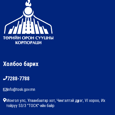
Холбоо барих
7288-7788
info@tosk.gov.mn
Монгол улс, Улаанбаатар хот, Чингэлтэй дүүрэг, VI хороо, Их
тойруу 53/3 "ТОСК"-ийн байр