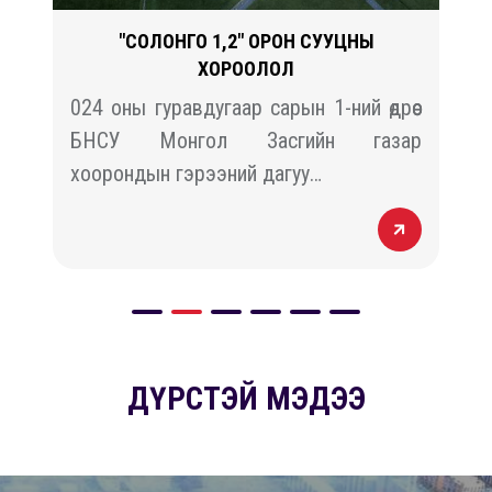
"СОЛОНГО 1,2" ОРОН СУУЦНЫ
ХОРООЛОЛ
й
024 оны гуравдугаар сарын 1-ний өдрөөс
н
БНСУ Монгол Засгийн газар
хоорондын гэрээний дагуу…
ДҮРСТЭЙ МЭДЭЭ