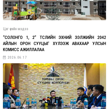
Цаг үеийн мэдээ
“СОЛОНГО 1, 2” ТӨСЛИЙН ЭХНИЙ ЭЭЛЖИЙН 2042
АЙЛЫН ОРОН СУУЦЫГ ХҮЛЭЭЖ АВАХААР УЛСЫН
КОМИСС АЖИЛЛАЛАА
2026.06.17