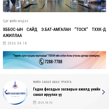
Цаг үеийн мэдээ
ХББОС-ЫН САЙД Э.БАТ-АМГАЛАН “ТОСК” ТӨХХК-Д
АЖИЛЛАА
2026.04.18
ҮНИЙН САНАЛ АВАХ УРИЛГА
Гадна фасадын засварын ажилд үнийн
санал ирүүлнэ үү
2026.08.06