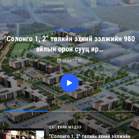
Цаг үеийн мэдээ
"Солонго 1, 2" төслийн эхний ээлжийн 980
айлын орон сууц ир…
2024.12.27
ЦАГ ҮЕИЙН МЭДЭЭ
"Солонго 1, 2" төслийн эхний ээлжийн