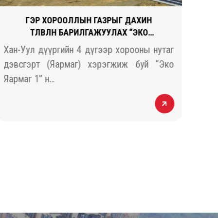
ГЭР ХОРООЛЛЫН ГАЗРЫГ ДАХИН
ТӨЛӨВЛӨН БАРИЛГАЖУУЛАХ “ЭКО
ЯАРМАГ 1” ТӨСӨЛ
Хан-Уул дүүргийн 4 дүгээр хорооны нутаг
“За
дэвсгэрт (Яармаг) хэрэгжиж буй “Эко
эрч
Яармаг 1” н…
цог