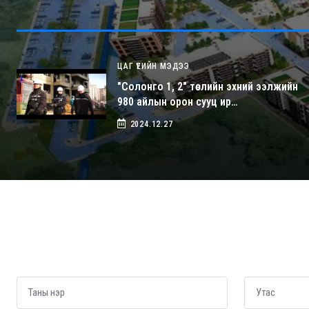
ЦАГ ҮЕИЙН МЭДЭЭ
"Солонго 1, 2" төслийн эхний ээлжийн
980 айлын орон сууц ир…
2024.12.27