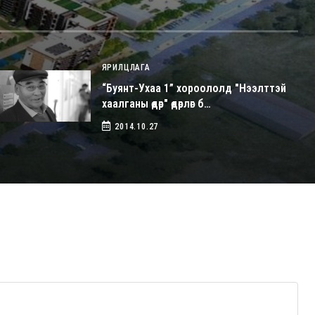
ЯРИЛЦЛАГА
“Буянт-Ухаа 1” хороололд "Нээлттэй
хаалганы өдөр" өдөрлөг б…
2014.10.27