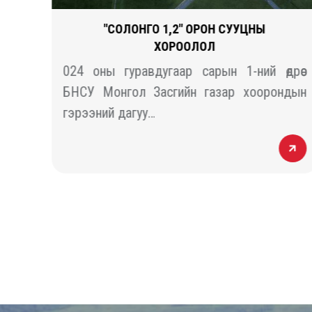
Ы
"СОЛОНГО 1,2" ОРОН СУУЦНЫ
ХОРООЛОЛ
гүй
024 оны гуравдугаар сарын 1-ний өдрөөс
нуур
БНСУ Монгол Засгийн газар хоорондын
гэрээний дагуу…