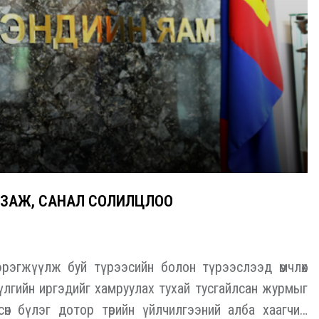
УЛЗАЖ, САНАЛ СОЛИЛЦЛОО
эгжүүлж буй түрээсийн болон түрээслээд өмчлөх
үлгийн иргэдийг хамруулах тухай тусгайлсан журмыг
өн бүлэг дотор төрийн үйлчилгээний алба хаагчид