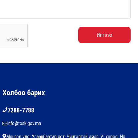
Илгээх
Холбоо барих
7288-7788
info@tosk.gov.mn
Монгол улс, Улаанбаатар хот, Чингэлтэй дүүрэг, VI хороо, Их