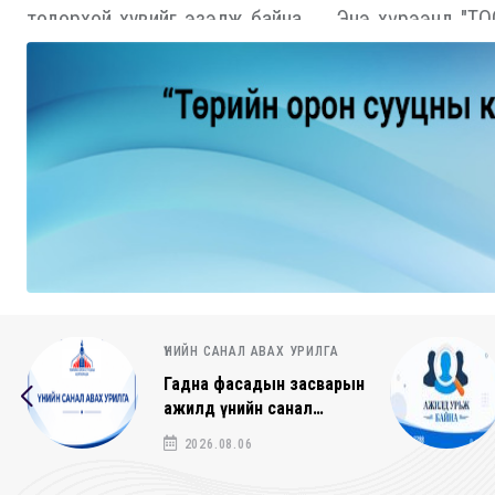
тодорхой хувийг эзэлж байна. Энэ хүрээнд "ТОСК"
уулзаж, санал со…
АЖЛЫН БАЙРНЫ ЗАР
СОНГОН
ШАЛГАРУУЛАЛТЫН ЗАР
- Жолооч
2026.07.20