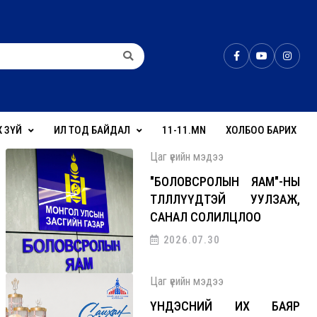
Х ЗҮЙ
ИЛ ТОД БАЙДАЛ
11-11.MN
ХОЛБОО БАРИХ
Цаг үеийн мэдээ
"БОЛОВСРОЛЫН ЯАМ"-НЫ
ТӨЛӨӨЛЛҮҮДТЭЙ УУЛЗАЖ,
САНАЛ СОЛИЛЦЛОО
2026.07.30
Цаг үеийн мэдээ
ҮНДЭСНИЙ ИХ БАЯР