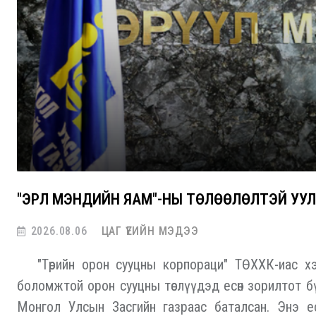
"ЭРҮҮЛ МЭНДИЙН ЯАМ"-НЫ ТӨЛӨӨЛӨЛТЭЙ У
2026.08.06
ЦАГ ҮЕИЙН МЭДЭЭ
"Төрийн орон сууцны корпораци" ТӨХХК-иас хэр
боломжтой орон сууцны төслүүдэд есөн зорилтот б
Монгол Улсын Засгийн газраас баталсан. Энэ ес