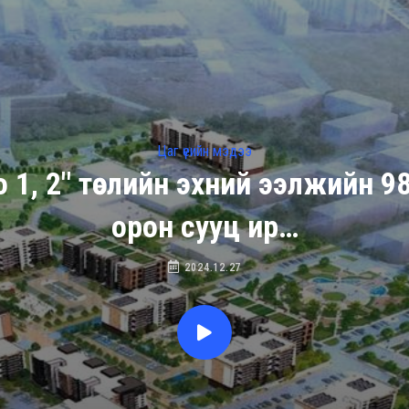
Цаг үеийн мэдээ
 1, 2" төслийн эхний ээлжийн 
орон сууц ир…
2024.12.27