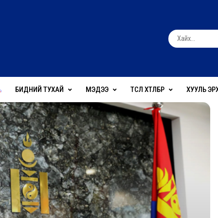
БИДНИЙ ТУХАЙ
МЭДЭЭ
ТӨСӨЛ ХӨТӨЛБӨР
ХУУЛЬ ЭР