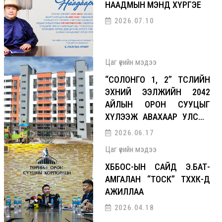
НААДМЫН МЭНД ХҮРГЭЕ
2026.07.10
Цаг үеийн мэдээ
“СОЛОНГО 1, 2” ТӨСЛИЙН
ЭХНИЙ ЭЭЛЖИЙН 2042
АЙЛЫН ОРОН СУУЦЫГ
ХҮЛЭЭЖ АВАХААР УЛСЫН
КОМИСС АЖИЛЛАЛАА
2026.06.17
Цаг үеийн мэдээ
ХББОС-ЫН САЙД Э.БАТ-
АМГАЛАН “ТОСК” ТӨХХК-Д
АЖИЛЛАА
2026.04.18