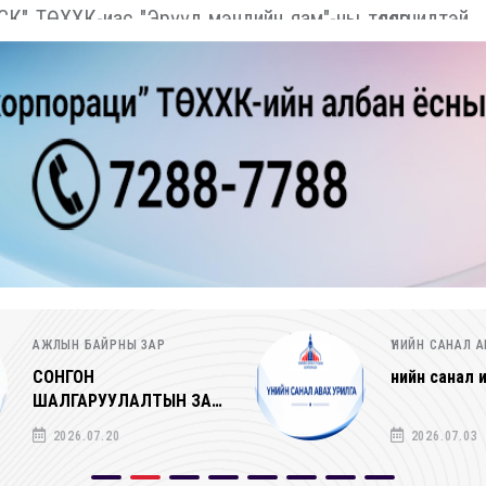
 ТӨХХК-иас "Эрүүл мэндийн яам"-ны төлөөлөгчидтэй
ҮНИЙН САНАЛ АВАХ УРИЛГА
ҮНИЙН САНАЛ 
Үнийн санал ирүүлэх тухай
Үнийн санал 
2026.07.03
2026.07.02