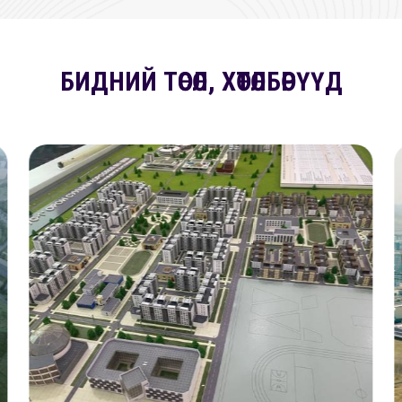
БИДНИЙ ТӨСӨЛ, ХӨТӨЛБӨРҮҮД