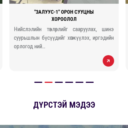
"ЗАЛУУС-1" ОРОН СУУЦНЫ
ХОРООЛОЛ
Нийслэлийн төвлөрлийг сааруулах, шинэ
суурьшлын бүсүүдийг хөгжүүлэх, иргэдийн
орлогод ний…
ДҮРСТЭЙ МЭДЭЭ