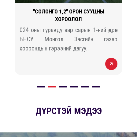
"СОЛОНГО 1,2" ОРОН СУУЦНЫ
ХОРООЛОЛ
й
024 оны гуравдугаар сарын 1-ний өдрөөс
н
БНСУ Монгол Засгийн газар
хоорондын гэрээний дагуу…
ДҮРСТЭЙ МЭДЭЭ