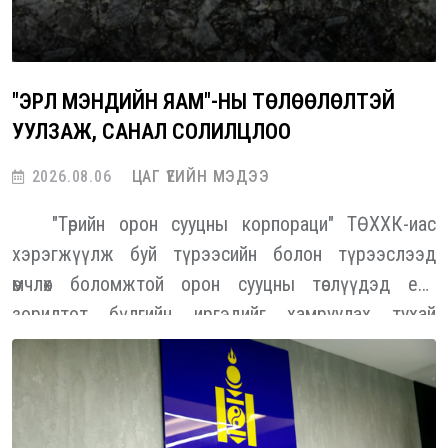
"ЭРҮҮЛ МЭНДИЙН ЯАМ"-НЫ ТӨЛӨӨЛӨЛТЭЙ
УУЛЗАЖ, САНАЛ СОЛИЛЦЛОО
2026.08.06
ЦАГ ҮЕИЙН МЭДЭЭ
"Төрийн орон сууцны корпораци" ТӨХХК-иас
хэрэгжүүлж буй түрээсийн болон түрээслээд
өмчлөх боломжтой орон сууцны төслүүдэд есөн
зорилтот бүлгийн иргэдийг хамруулах тухай
тусгайлсан журмыг Монгол Улсын Засгийн газраас
баталсан. Энэ есөн бүлэг дотор төрийн үйлчилгээний
алба хаагчид тодорхой хувийг эзэлж байна. Энэ
хүрээнд "ТОСК" ТӨХХК-иас "Эрүүл мэндийн яам"-