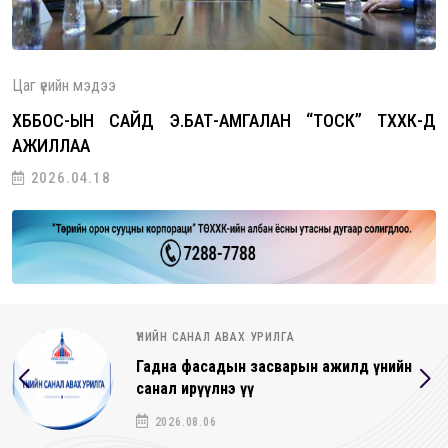
Цаг үеийн мэдээ
ХББОС-ЫН САЙД Э.БАТ-АМГАЛАН “ТОСК” ТӨХХК-Д
АЖИЛЛАА
2026.04.18
ҮНИЙН САНАЛ АВАХ УРИЛГА
Гадна фасадын засварын ажилд үнийн
санал ирүүлнэ үү
2026.08.06