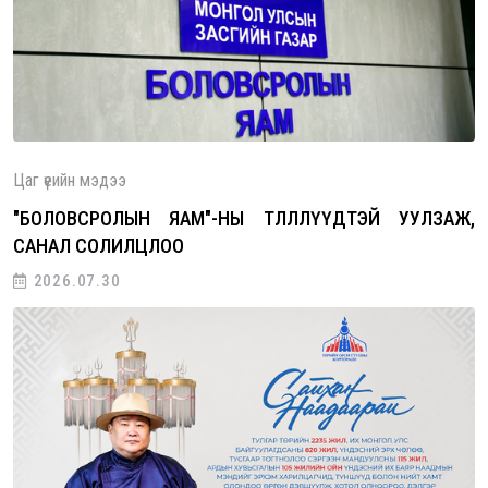
ны төлөөлөгчидтэй уулзаж, санал со…
Цаг үеийн мэдээ
"БОЛОВСРОЛЫН ЯАМ"-НЫ ТӨЛӨӨЛЛҮҮДТЭЙ УУЛЗАЖ,
САНАЛ СОЛИЛЦЛОО
2026.07.30