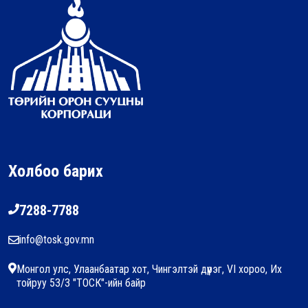
Холбоо барих
7288-7788
info@tosk.gov.mn
Монгол улс, Улаанбаатар хот, Чингэлтэй дүүрэг, VI хороо, Их
тойруу 53/3 "ТОСК"-ийн байр