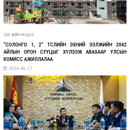
Цаг үеийн мэдээ
“СОЛОНГО 1, 2” ТӨСЛИЙН ЭХНИЙ ЭЭЛЖИЙН 2042
АЙЛЫН ОРОН СУУЦЫГ ХҮЛЭЭЖ АВАХААР УЛСЫН
КОМИСС АЖИЛЛАЛАА
2026.06.17