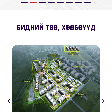
БИДНИЙ ТӨСӨЛ, ХӨТӨЛБӨРҮҮД