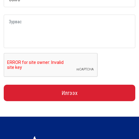
Илгээх