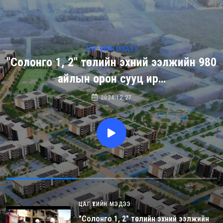
Цаг үеийн мэдээ
"Солонго 1, 2" төслийн эхний ээлжийн 980
айлын орон сууц ир…
2024.12.27
ЦАГ ҮЕИЙН МЭДЭЭ
"Солонго 1, 2" төслийн эхний ээлжийн