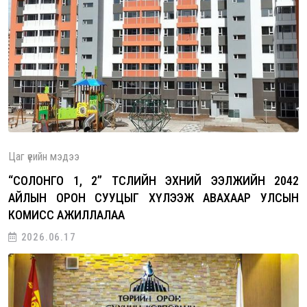
Цаг үеийн мэдээ
“СОЛОНГО 1, 2” ТӨСЛИЙН ЭХНИЙ ЭЭЛЖИЙН 2042
АЙЛЫН ОРОН СУУЦЫГ ХҮЛЭЭЖ АВАХААР УЛСЫН
КОМИСС АЖИЛЛАЛАА
2026.06.17