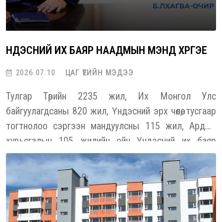
ҮНДЭСНИЙ ИХ БАЯР НААДМЫН МЭНД ХҮРГЭЕ
2026.07.10
ЦАГ ҮЕИЙН МЭДЭЭ
Тулгар Төрийн 2235 жил, Их Монгол Улс
байгуулагдсаны 820 жил, Үндэсний эрх чөлөө, тусгаар
тогтнолоо сэргээн мандуулсны 115 жил, Ардын
хувьсгалын 105 жилийн ойн Үндэсний их баяр
наадмын мэндийг эрхэм харилцагчид, түншүүд
болон нийт хамт олондоо өргөн дэвшүүлж, хотол
олноороо, дэлгэр сайхан наадахыг хүсэн ерөөе.
“ТӨРИЙН ОРОН СУУЦНЫ КОРПОРАЦИ” ТӨХХК-
ийн Гүйцэтгэх захирал Б.ЛХАГВА-ОЧИР