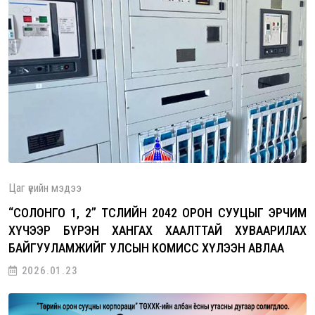
Цаг үеийн мэдээ
“СОЛОНГО 1, 2” ТӨСЛИЙН 2042 ОРОН СУУЦЫГ ЭРЧИМ
ХҮЧЭЭР БҮРЭН ХАНГАХ ХААЛТТАЙ ХУВААРИЛАХ
БАЙГУУЛАМЖИЙГ УЛСЫН КОМИСС ХҮЛЭЭН АВЛАА
2026.01.23