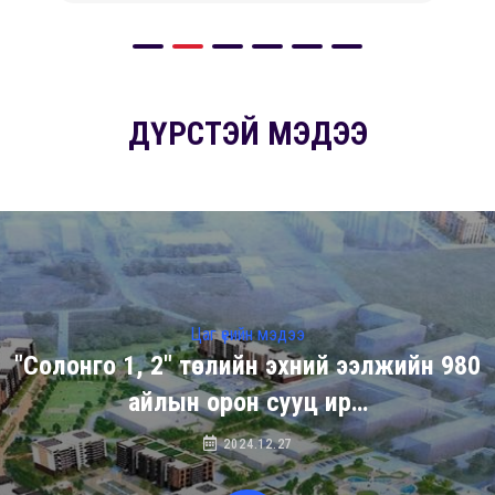
ДҮРСТЭЙ МЭДЭЭ
Цаг үеийн мэдээ
"Солонго 1, 2" төслийн эхний ээлжийн 980
айлын орон сууц ир…
2024.12.27