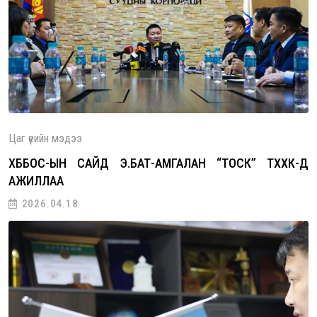
Цаг үеийн мэдээ
ХББОС-ЫН САЙД Э.БАТ-АМГАЛАН “ТОСК” ТӨХХК-Д
АЖИЛЛАА
2026.04.18