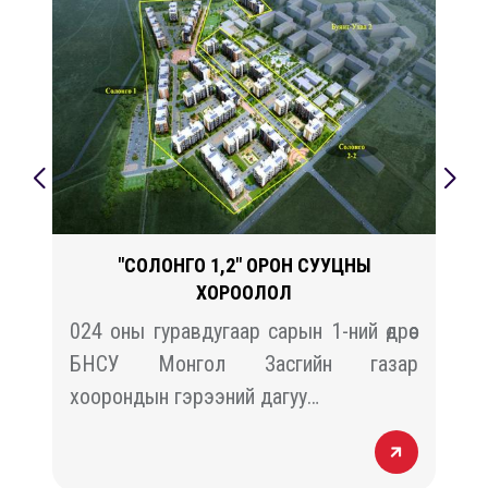
"СОЛОНГО 1,2" ОРОН СУУЦНЫ
ХОРООЛОЛ
й
024 оны гуравдугаар сарын 1-ний өдрөөс
н
БНСУ Монгол Засгийн газар
хоорондын гэрээний дагуу…