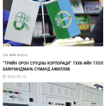
Цаг үеийн мэдээ
“ТӨРИЙН ОРОН СУУЦНЫ КОРПОРАЦИ” ТӨХХК-ИЙН ТӨЛӨӨЛӨЛ
БАЯНЧАНДМАНЬ СУМАНД АЖИЛЛАВ.
2026.03.12