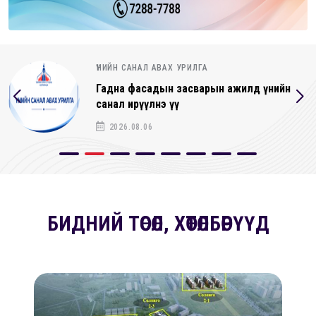
ҮНИЙН САНАЛ АВАХ УРИЛГА
Гадна фасадын засварын ажилд үнийн
санал ирүүлнэ үү
2026.08.06
БИДНИЙ ТӨСӨЛ, ХӨТӨЛБӨРҮҮД