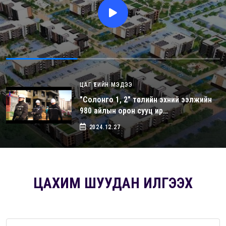
ЦАГ ҮЕИЙН МЭДЭЭ
"Солонго 1, 2" төслийн эхний ээлжийн
980 айлын орон сууц ир…
2024.12.27
ЦАХИМ ШУУДАН ИЛГЭЭХ