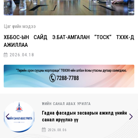
Цаг үеийн мэдээ
ХББОС-ЫН САЙД Э.БАТ-АМГАЛАН “ТОСК” ТӨХХК-Д
АЖИЛЛАА
2026.04.18
ҮНИЙН САНАЛ АВАХ УРИЛГА
Гадна фасадын засварын ажилд үнийн
санал ирүүлнэ үү
2026.08.06