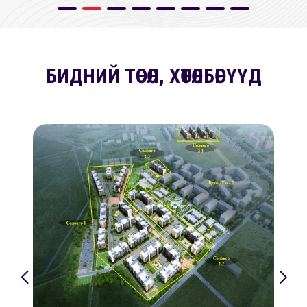
БИДНИЙ ТӨСӨЛ, ХӨТӨЛБӨРҮҮД