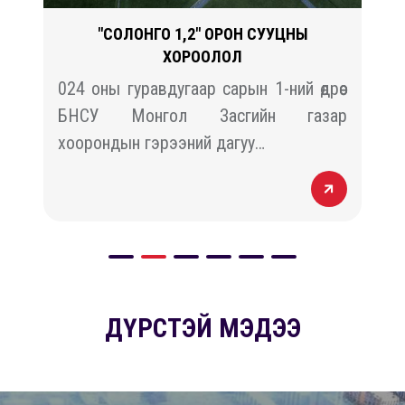
"СОЛОНГО 1,2" ОРОН СУУЦНЫ
ХОРООЛОЛ
й
024 оны гуравдугаар сарын 1-ний өдрөөс
н
БНСУ Монгол Засгийн газар
хоорондын гэрээний дагуу…
ДҮРСТЭЙ МЭДЭЭ