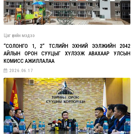
Цаг үеийн мэдээ
“СОЛОНГО 1, 2” ТӨСЛИЙН ЭХНИЙ ЭЭЛЖИЙН 2042
АЙЛЫН ОРОН СУУЦЫГ ХҮЛЭЭЖ АВАХААР УЛСЫН
КОМИСС АЖИЛЛАЛАА
2026.06.17