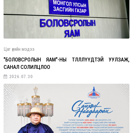
ны төлөөлөгчидтэй уулзаж, санал со…
Цаг үеийн мэдээ
"БОЛОВСРОЛЫН ЯАМ"-НЫ ТӨЛӨӨЛЛҮҮДТЭЙ УУЛЗАЖ,
САНАЛ СОЛИЛЦЛОО
2026.07.30