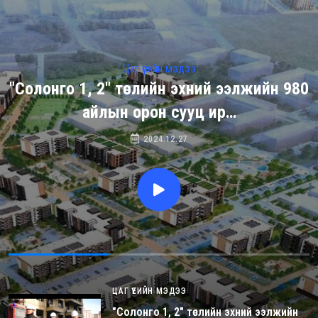
Цаг үеийн мэдээ
"Солонго 1, 2" төслийн эхний ээлжийн 980
айлын орон сууц ир…
2024.12.27
ЦАГ ҮЕИЙН МЭДЭЭ
"Солонго 1, 2" төслийн эхний ээлжийн