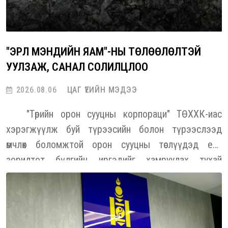
"ЭРҮҮЛ МЭНДИЙН ЯАМ"-НЫ ТӨЛӨӨЛӨЛТЭЙ
УУЛЗАЖ, САНАЛ СОЛИЛЦЛОО
2026.08.06
ЦАГ ҮЕИЙН МЭДЭЭ
"Төрийн орон сууцны корпораци" ТӨХХК-иас
хэрэгжүүлж буй түрээсийн болон түрээслээд
өмчлөх боломжтой орон сууцны төслүүдэд есөн
зорилтот бүлгийн иргэдийг хамруулах тухай
тусгайлсан журмыг Монгол Улсын Засгийн газраас
баталсан. Энэ есөн бүлэг дотор төрийн үйлчилгээний
алба хаагчид тодорхой хувийг эзэлж байна. Энэ
хүрээнд "ТОСК" ТӨХХК-иас "Эрүүл мэндийн яам"-