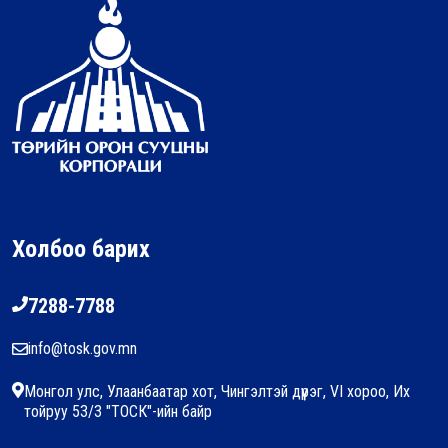
Холбоо барих
7288-7788
info@tosk.gov.mn
Монгол улс, Улаанбаатар хот, Чингэлтэй дүүрэг, VI хороо, Их
тойруу 53/3 "ТОСК"-ийн байр