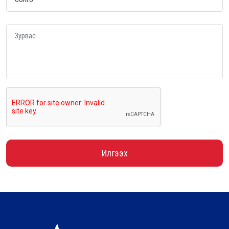
Илгээх