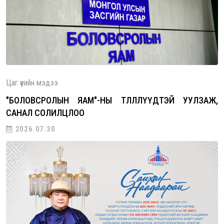
ны төлөөлөгчидтэй уулзаж, санал со…
Цаг үеийн мэдээ
"БОЛОВСРОЛЫН ЯАМ"-НЫ ТӨЛӨӨЛЛҮҮДТЭЙ УУЛЗАЖ,
САНАЛ СОЛИЛЦЛОО
2026.07.30