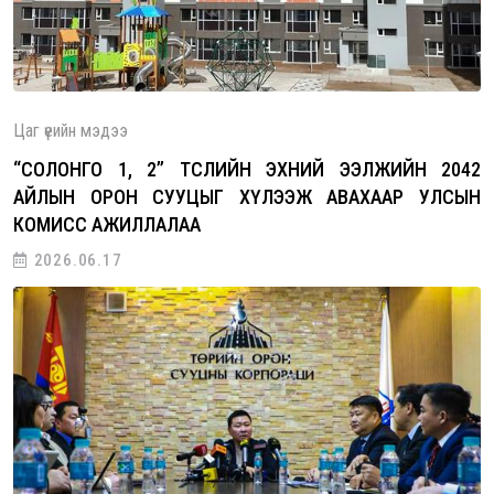
Цаг үеийн мэдээ
“СОЛОНГО 1, 2” ТӨСЛИЙН ЭХНИЙ ЭЭЛЖИЙН 2042
АЙЛЫН ОРОН СУУЦЫГ ХҮЛЭЭЖ АВАХААР УЛСЫН
КОМИСС АЖИЛЛАЛАА
2026.06.17