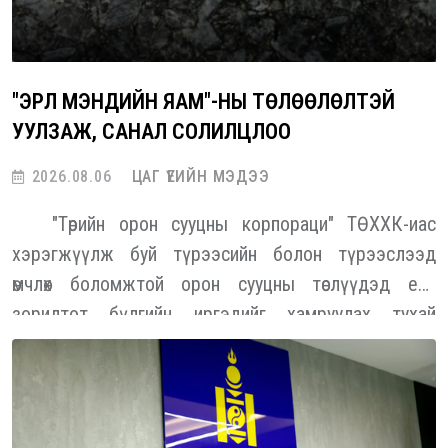
"ЭРҮҮЛ МЭНДИЙН ЯАМ"-НЫ ТӨЛӨӨЛӨЛТЭЙ
УУЛЗАЖ, САНАЛ СОЛИЛЦЛОО
2026.08.06
ЦАГ ҮЕИЙН МЭДЭЭ
"Төрийн орон сууцны корпораци" ТӨХХК-иас
хэрэгжүүлж буй түрээсийн болон түрээслээд
өмчлөх боломжтой орон сууцны төслүүдэд есөн
зорилтот бүлгийн иргэдийг хамруулах тухай
тусгайлсан журмыг Монгол Улсын Засгийн газраас
баталсан. Энэ есөн бүлэг дотор төрийн үйлчилгээний
алба хаагчид тодорхой хувийг эзэлж байна. Энэ
хүрээнд "ТОСК" ТӨХХК-иас "Эрүүл мэндийн яам"-