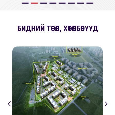
БИДНИЙ ТӨСӨЛ, ХӨТӨЛБӨРҮҮД