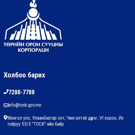
Холбоо барих
7288-7788
info@tosk.gov.mn
Монгол улс, Улаанбаатар хот, Чингэлтэй дүүрэг, VI хороо, Их
тойруу 53/3 "ТОСК"-ийн байр