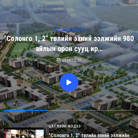
Цаг үеийн мэдээ
"Солонго 1, 2" төслийн эхний ээлжийн 980
айлын орон сууц ир…
2024.12.27
ЦАГ ҮЕИЙН МЭДЭЭ
"Солонго 1, 2" төслийн эхний ээлжийн