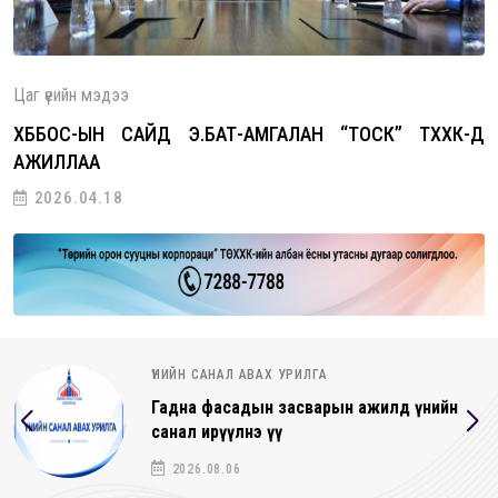
Цаг үеийн мэдээ
ХББОС-ЫН САЙД Э.БАТ-АМГАЛАН “ТОСК” ТӨХХК-Д
АЖИЛЛАА
2026.04.18
ҮНИЙН САНАЛ АВАХ УРИЛГА
Гадна фасадын засварын ажилд үнийн
санал ирүүлнэ үү
2026.08.06