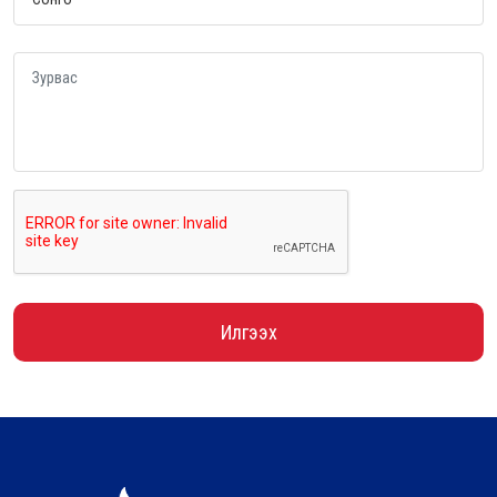
Илгээх