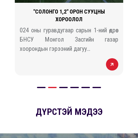
"СОЛОНГО 1,2" ОРОН СУУЦНЫ
ХОРООЛОЛ
й
024 оны гуравдугаар сарын 1-ний өдрөөс
н
БНСУ Монгол Засгийн газар
хоорондын гэрээний дагуу…
ДҮРСТЭЙ МЭДЭЭ