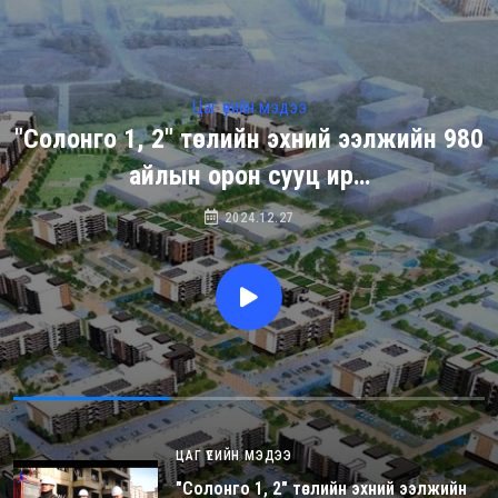
Цаг үеийн мэдээ
"Солонго 1, 2" төслийн эхний ээлжийн 980
айлын орон сууц ир…
2024.12.27
ЦАГ ҮЕИЙН МЭДЭЭ
"Солонго 1, 2" төслийн эхний ээлжийн