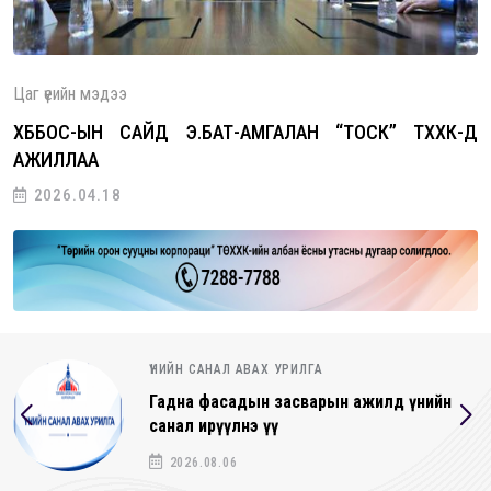
Цаг үеийн мэдээ
ХББОС-ЫН САЙД Э.БАТ-АМГАЛАН “ТОСК” ТӨХХК-Д
АЖИЛЛАА
2026.04.18
ҮНИЙН САНАЛ АВАХ УРИЛГА
Гадна фасадын засварын ажилд үнийн
санал ирүүлнэ үү
2026.08.06