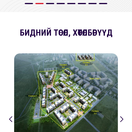
БИДНИЙ ТӨСӨЛ, ХӨТӨЛБӨРҮҮД