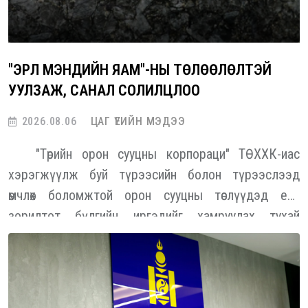
"ЭРҮҮЛ МЭНДИЙН ЯАМ"-НЫ ТӨЛӨӨЛӨЛТЭЙ
УУЛЗАЖ, САНАЛ СОЛИЛЦЛОО
2026.08.06
ЦАГ ҮЕИЙН МЭДЭЭ
"Төрийн орон сууцны корпораци" ТӨХХК-иас
хэрэгжүүлж буй түрээсийн болон түрээслээд
өмчлөх боломжтой орон сууцны төслүүдэд есөн
зорилтот бүлгийн иргэдийг хамруулах тухай
тусгайлсан журмыг Монгол Улсын Засгийн газраас
баталсан. Энэ есөн бүлэг дотор төрийн үйлчилгээний
алба хаагчид тодорхой хувийг эзэлж байна. Энэ
хүрээнд "ТОСК" ТӨХХК-иас "Эрүүл мэндийн яам"-