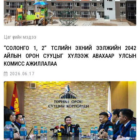
Цаг үеийн мэдээ
“СОЛОНГО 1, 2” ТӨСЛИЙН ЭХНИЙ ЭЭЛЖИЙН 2042
АЙЛЫН ОРОН СУУЦЫГ ХҮЛЭЭЖ АВАХААР УЛСЫН
КОМИСС АЖИЛЛАЛАА
2026.06.17