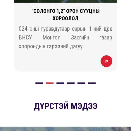
"СОЛОНГО 1,2" ОРОН СУУЦНЫ
ХОРООЛОЛ
й
024 оны гуравдугаар сарын 1-ний өдрөөс
н
БНСУ Монгол Засгийн газар
хоорондын гэрээний дагуу…
ДҮРСТЭЙ МЭДЭЭ