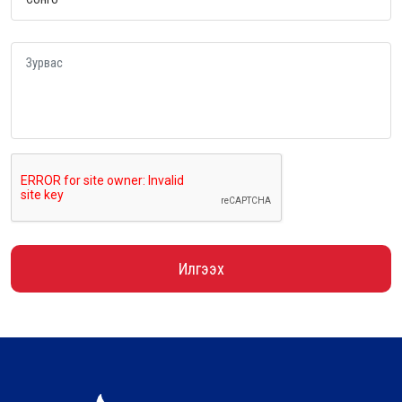
Илгээх