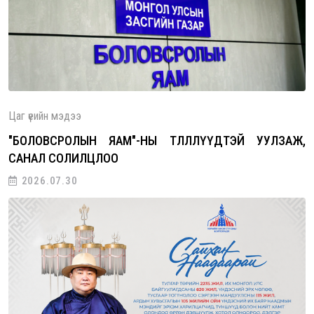
ны төлөөлөгчидтэй уулзаж, санал со…
Цаг үеийн мэдээ
"БОЛОВСРОЛЫН ЯАМ"-НЫ ТӨЛӨӨЛЛҮҮДТЭЙ УУЛЗАЖ,
САНАЛ СОЛИЛЦЛОО
2026.07.30