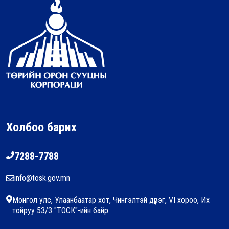
Холбоо барих
7288-7788
info@tosk.gov.mn
Монгол улс, Улаанбаатар хот, Чингэлтэй дүүрэг, VI хороо, Их
тойруу 53/3 "ТОСК"-ийн байр