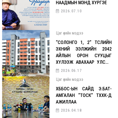
НААДМЫН МЭНД ХҮРГЭЕ
2026.07.10
Цаг үеийн мэдээ
“СОЛОНГО 1, 2” ТӨСЛИЙН
ЭХНИЙ ЭЭЛЖИЙН 2042
АЙЛЫН ОРОН СУУЦЫГ
ХҮЛЭЭЖ АВАХААР УЛСЫН
КОМИСС АЖИЛЛАЛАА
2026.06.17
Цаг үеийн мэдээ
ХББОС-ЫН САЙД Э.БАТ-
АМГАЛАН “ТОСК” ТӨХХК-Д
АЖИЛЛАА
2026.04.18