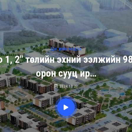
Цаг үеийн мэдээ
 1, 2" төслийн эхний ээлжийн 
орон сууц ир…
2024.12.27