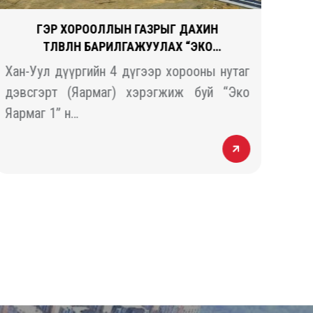
ГЭР ХОРООЛЛЫН ГАЗРЫГ ДАХИН
ТӨЛӨВЛӨН БАРИЛГАЖУУЛАХ “ЭКО
ЯАРМАГ 1” ТӨСӨЛ
Хан-Уул дүүргийн 4 дүгээр хорооны нутаг
“За
дэвсгэрт (Яармаг) хэрэгжиж буй “Эко
эрч
Яармаг 1” н…
цог