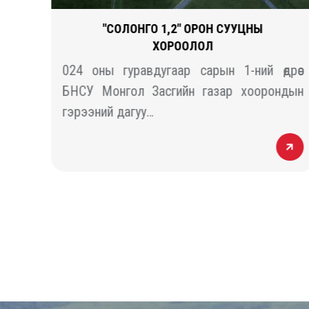
Ы
"СОЛОНГО 1,2" ОРОН СУУЦНЫ
ХОРООЛОЛ
гүй
024 оны гуравдугаар сарын 1-ний өдрөөс
нуур
БНСУ Монгол Засгийн газар хоорондын
гэрээний дагуу…