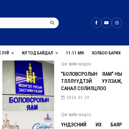
Х ЗҮЙ
ИЛ ТОД БАЙДАЛ
11-11.MN
ХОЛБОО БАРИХ
Цаг үеийн мэдээ
"БОЛОВСРОЛЫН ЯАМ"-НЫ
ТӨЛӨӨЛЛҮҮДТЭЙ УУЛЗАЖ,
САНАЛ СОЛИЛЦЛОО
2026.07.30
Цаг үеийн мэдээ
ҮНДЭСНИЙ ИХ БАЯР