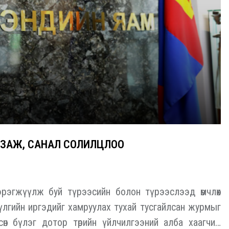
УЛЗАЖ, САНАЛ СОЛИЛЦЛОО
эгжүүлж буй түрээсийн болон түрээслээд өмчлөх
үлгийн иргэдийг хамруулах тухай тусгайлсан журмыг
өн бүлэг дотор төрийн үйлчилгээний алба хаагчид