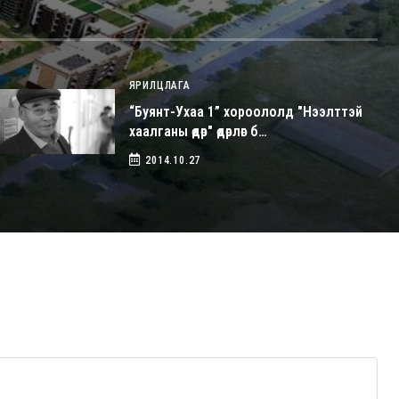
ЯРИЛЦЛАГА
“Буянт-Ухаа 1” хороололд "Нээлттэй
хаалганы өдөр" өдөрлөг б…
2014.10.27