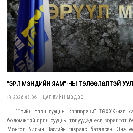
"ЭРҮҮЛ МЭНДИЙН ЯАМ"-НЫ ТӨЛӨӨЛӨЛТЭЙ У
2026.08.06
ЦАГ ҮЕИЙН МЭДЭЭ
"Төрийн орон сууцны корпораци" ТӨХХК-иас хэр
боломжтой орон сууцны төслүүдэд есөн зорилтот б
Монгол Улсын Засгийн газраас баталсан. Энэ ес