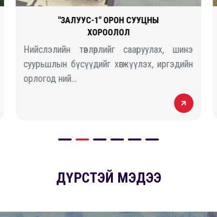
"ЗАЛУУС-1" ОРОН СУУЦНЫ
ХОРООЛОЛ
Нийслэлийн төвлөрлийг сааруулах, шинэ
суурьшлын бүсүүдийг хөгжүүлэх, иргэдийн
орлогод ний…
ДҮРСТЭЙ МЭДЭЭ