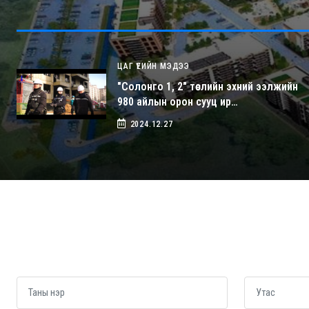
ЦАГ ҮЕИЙН МЭДЭЭ
"Солонго 1, 2" төслийн эхний ээлжийн
980 айлын орон сууц ир…
2024.12.27