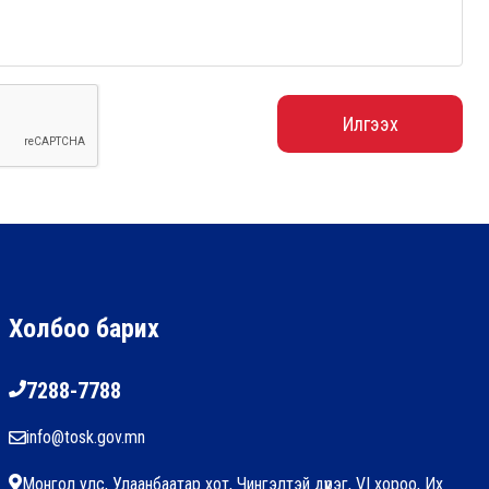
Илгээх
Холбоо барих
7288-7788
info@tosk.gov.mn
Монгол улс, Улаанбаатар хот, Чингэлтэй дүүрэг, VI хороо, Их