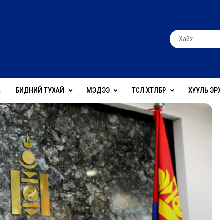
БИДНИЙ ТУХАЙ
МЭДЭЭ
ТӨСӨЛ ХӨТӨЛБӨР
ХУУЛЬ ЭР