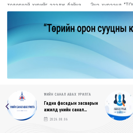
тодорхой хувийг эзэлж байна. Энэ хүрээнд "ТОСК"
уулзаж, санал со…
АЖЛЫН БАЙРНЫ ЗАР
СОНГОН
ШАЛГАРУУЛАЛТЫН ЗАР
- Жолооч
2026.07.20