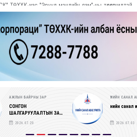
 ТӨХХК-иас "Эрүүл мэндийн яам"-ны төлөөлөгчидтэй
ҮНИЙН САНАЛ АВАХ УРИЛГА
ҮНИЙН САНАЛ 
Үнийн санал ирүүлэх тухай
Үнийн санал 
2026.07.03
2026.07.02