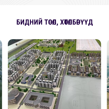
БИДНИЙ ТӨСӨЛ, ХӨТӨЛБӨРҮҮД