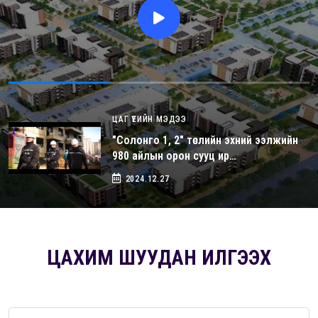
ЦАГ ҮЕИЙН МЭДЭЭ
"Солонго 1, 2" төслийн эхний ээлжийн
980 айлын орон сууц ир…
2024.12.27
ЦАХИМ ШУУДАН ИЛГЭЭХ