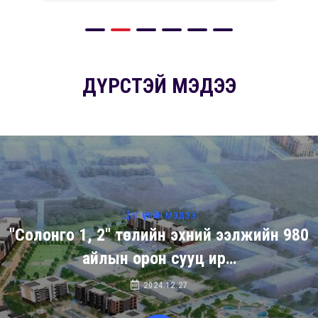
ДҮРСТЭЙ МЭДЭЭ
Цаг үеийн мэдээ
"Солонго 1, 2" төслийн эхний ээлжийн 980
айлын орон сууц ир…
2024.12.27