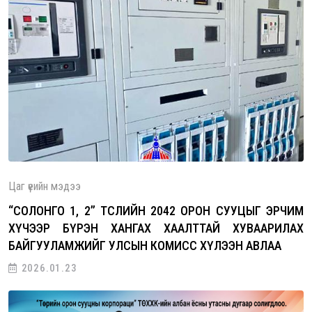
Цаг үеийн мэдээ
“СОЛОНГО 1, 2” ТӨСЛИЙН 2042 ОРОН СУУЦЫГ ЭРЧИМ
ХҮЧЭЭР БҮРЭН ХАНГАХ ХААЛТТАЙ ХУВААРИЛАХ
БАЙГУУЛАМЖИЙГ УЛСЫН КОМИСС ХҮЛЭЭН АВЛАА
2026.01.23