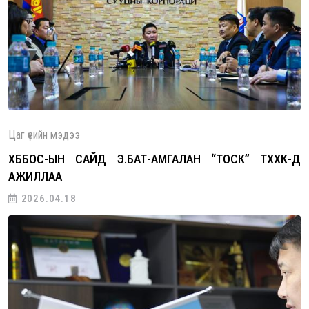
Цаг үеийн мэдээ
ХББОС-ЫН САЙД Э.БАТ-АМГАЛАН “ТОСК” ТӨХХК-Д
АЖИЛЛАА
2026.04.18