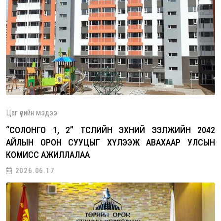
Цаг үеийн мэдээ
“СОЛОНГО 1, 2” ТӨСЛИЙН ЭХНИЙ ЭЭЛЖИЙН 2042
АЙЛЫН ОРОН СУУЦЫГ ХҮЛЭЭЖ АВАХААР УЛСЫН
КОМИСС АЖИЛЛАЛАА
2026.06.17