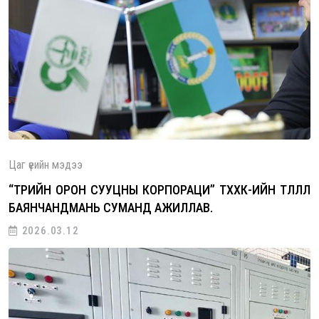
Цаг үеийн мэдээ
“ТӨРИЙН ОРОН СУУЦНЫ КОРПОРАЦИ” ТӨХХК-ИЙН ТӨЛӨӨЛӨЛ
БАЯНЧАНДМАНЬ СУМАНД АЖИЛЛАВ.
2026.03.12