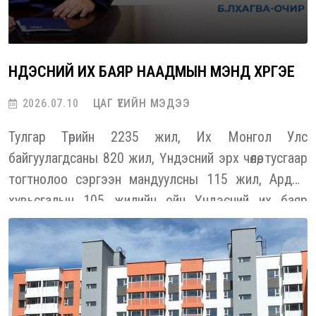
ҮНДЭСНИЙ ИХ БАЯР НААДМЫН МЭНД ХҮРГЭЕ
2026.07.10
ЦАГ ҮЕИЙН МЭДЭЭ
Тулгар Төрийн 2235 жил, Их Монгол Улс
байгуулагдсаны 820 жил, Үндэсний эрх чөлөө, тусгаар
тогтнолоо сэргээн мандуулсны 115 жил, Ардын
хувьсгалын 105 жилийн ойн Үндэсний их баяр
наадмын мэндийг эрхэм харилцагчид, түншүүд
болон нийт хамт олондоо өргөн дэвшүүлж, хотол
олноороо, дэлгэр сайхан наадахыг хүсэн ерөөе.
“ТӨРИЙН ОРОН СУУЦНЫ КОРПОРАЦИ” ТӨХХК-
ийн Гүйцэтгэх захирал Б.ЛХАГВА-ОЧИР