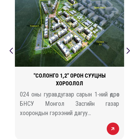
"СОЛОНГО 1,2" ОРОН СУУЦНЫ
ХОРООЛОЛ
й
024 оны гуравдугаар сарын 1-ний өдрөөс
н
БНСУ Монгол Засгийн газар
хоорондын гэрээний дагуу…