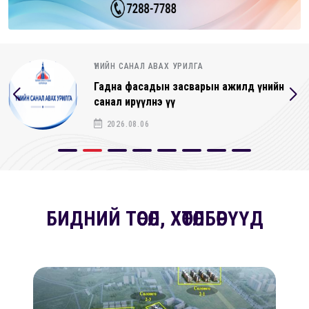
ҮНИЙН САНАЛ АВАХ УРИЛГА
Гадна фасадын засварын ажилд үнийн
санал ирүүлнэ үү
2026.08.06
БИДНИЙ ТӨСӨЛ, ХӨТӨЛБӨРҮҮД