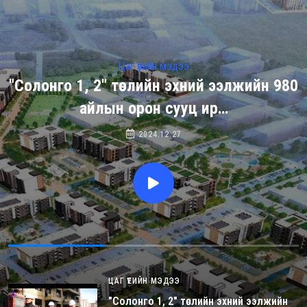
Цаг үеийн мэдээ
"Солонго 1, 2" төслийн эхний ээлжийн 980
айлын орон сууц ир…
2024.12.27
ЦАГ ҮЕИЙН МЭДЭЭ
"Солонго 1, 2" төслийн эхний ээлжийн