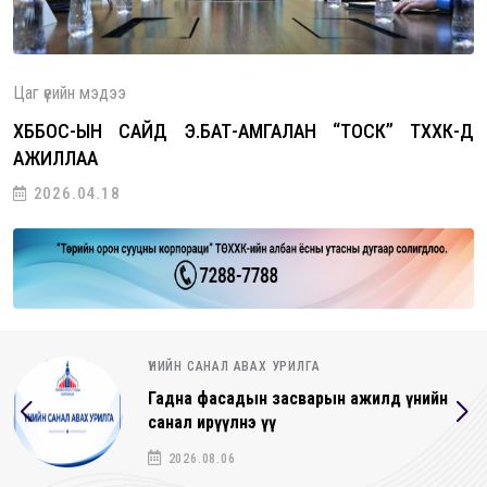
Цаг үеийн мэдээ
ХББОС-ЫН САЙД Э.БАТ-АМГАЛАН “ТОСК” ТӨХХК-Д
АЖИЛЛАА
2026.04.18
ҮНИЙН САНАЛ АВАХ УРИЛГА
Гадна фасадын засварын ажилд үнийн
санал ирүүлнэ үү
2026.08.06