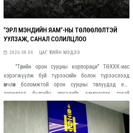
"ЭРҮҮЛ МЭНДИЙН ЯАМ"-НЫ ТӨЛӨӨЛӨЛТЭЙ
УУЛЗАЖ, САНАЛ СОЛИЛЦЛОО
2026.08.06
ЦАГ ҮЕИЙН МЭДЭЭ
"Төрийн орон сууцны корпораци" ТӨХХК-иас
хэрэгжүүлж буй түрээсийн болон түрээслээд
өмчлөх боломжтой орон сууцны төслүүдэд есөн
зорилтот бүлгийн иргэдийг хамруулах тухай
тусгайлсан журмыг Монгол Улсын Засгийн газраас
баталсан. Энэ есөн бүлэг дотор төрийн үйлчилгээний
алба хаагчид тодорхой хувийг эзэлж байна. Энэ
хүрээнд "ТОСК" ТӨХХК-иас "Эрүүл мэндийн яам"-