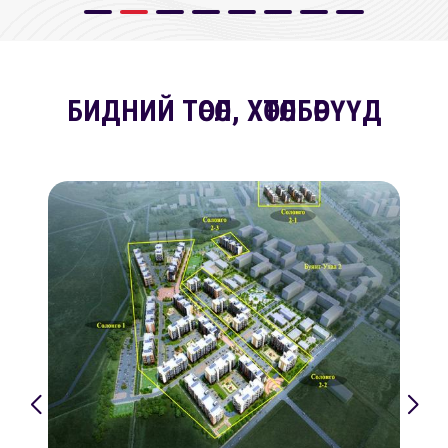
БИДНИЙ ТӨСӨЛ, ХӨТӨЛБӨРҮҮД