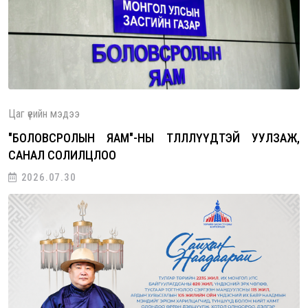
ны төлөөлөгчидтэй уулзаж, санал со…
Цаг үеийн мэдээ
"БОЛОВСРОЛЫН ЯАМ"-НЫ ТӨЛӨӨЛЛҮҮДТЭЙ УУЛЗАЖ,
САНАЛ СОЛИЛЦЛОО
2026.07.30