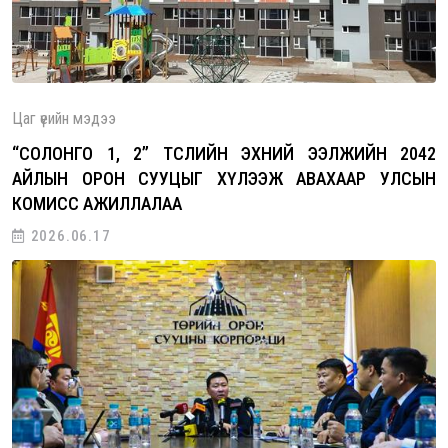
Цаг үеийн мэдээ
“СОЛОНГО 1, 2” ТӨСЛИЙН ЭХНИЙ ЭЭЛЖИЙН 2042
АЙЛЫН ОРОН СУУЦЫГ ХҮЛЭЭЖ АВАХААР УЛСЫН
КОМИСС АЖИЛЛАЛАА
2026.06.17