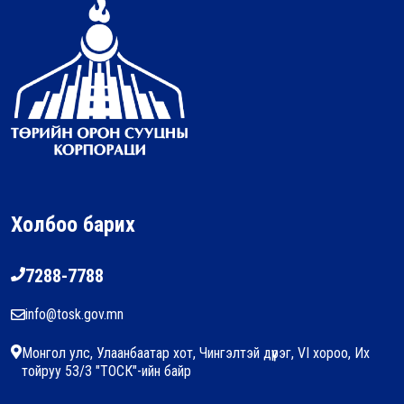
Холбоо барих
7288-7788
info@tosk.gov.mn
Монгол улс, Улаанбаатар хот, Чингэлтэй дүүрэг, VI хороо, Их
тойруу 53/3 "ТОСК"-ийн байр