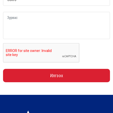
Илгээх