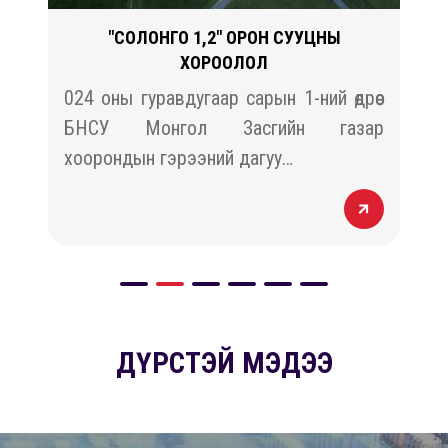
"СОЛОНГО 1,2" ОРОН СУУЦНЫ
ХОРООЛОЛ
й
024 оны гуравдугаар сарын 1-ний өдрөөс
н
БНСУ Монгол Засгийн газар
хоорондын гэрээний дагуу…
ДҮРСТЭЙ МЭДЭЭ