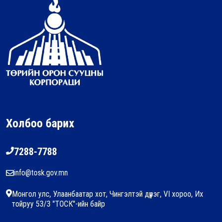
Холбоо барих
7288-7788
info@tosk.gov.mn
Монгол улс, Улаанбаатар хот, Чингэлтэй дүүрэг, VI хороо, Их
тойруу 53/3 "ТОСК"-ийн байр