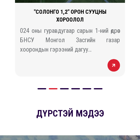
"СОЛОНГО 1,2" ОРОН СУУЦНЫ
ХОРООЛОЛ
й
024 оны гуравдугаар сарын 1-ний өдрөөс
н
БНСУ Монгол Засгийн газар
хоорондын гэрээний дагуу…
ДҮРСТЭЙ МЭДЭЭ