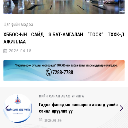
Цаг үеийн мэдээ
ХББОС-ЫН САЙД Э.БАТ-АМГАЛАН “ТОСК” ТӨХХК-Д
АЖИЛЛАА
2026.04.18
ҮНИЙН САНАЛ АВАХ УРИЛГА
Гадна фасадын засварын ажилд үнийн
санал ирүүлнэ үү
2026.08.06