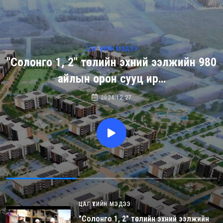
Цаг үеийн мэдээ
"Солонго 1, 2" төслийн эхний ээлжийн 980
айлын орон сууц ир…
2024.12.27
ЦАГ ҮЕИЙН МЭДЭЭ
"Солонго 1, 2" төслийн эхний ээлжийн