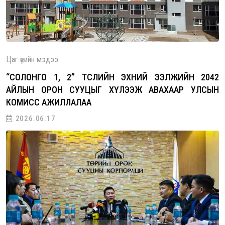
Цаг үеийн мэдээ
“СОЛОНГО 1, 2” ТӨСЛИЙН ЭХНИЙ ЭЭЛЖИЙН 2042
АЙЛЫН ОРОН СУУЦЫГ ХҮЛЭЭЖ АВАХААР УЛСЫН
КОМИСС АЖИЛЛАЛАА
2026.06.17