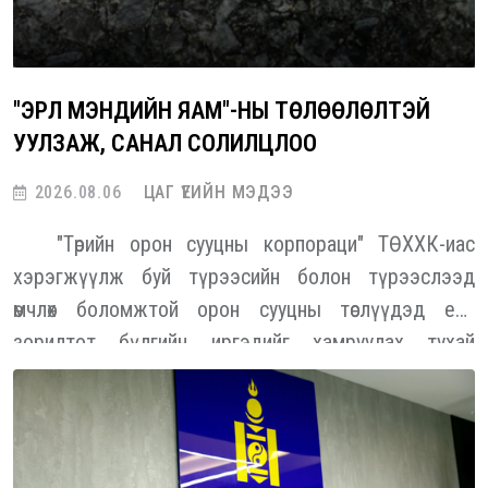
"ЭРҮҮЛ МЭНДИЙН ЯАМ"-НЫ ТӨЛӨӨЛӨЛТЭЙ
УУЛЗАЖ, САНАЛ СОЛИЛЦЛОО
2026.08.06
ЦАГ ҮЕИЙН МЭДЭЭ
"Төрийн орон сууцны корпораци" ТӨХХК-иас
хэрэгжүүлж буй түрээсийн болон түрээслээд
өмчлөх боломжтой орон сууцны төслүүдэд есөн
зорилтот бүлгийн иргэдийг хамруулах тухай
тусгайлсан журмыг Монгол Улсын Засгийн газраас
баталсан. Энэ есөн бүлэг дотор төрийн үйлчилгээний
алба хаагчид тодорхой хувийг эзэлж байна. Энэ
хүрээнд "ТОСК" ТӨХХК-иас "Эрүүл мэндийн яам"-