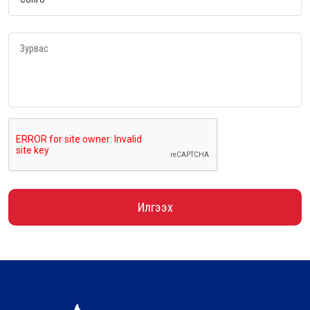
Илгээх