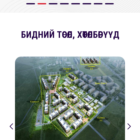
БИДНИЙ ТӨСӨЛ, ХӨТӨЛБӨРҮҮД