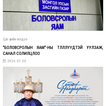
ны төлөөлөгчидтэй уулзаж, санал со…
Цаг үеийн мэдээ
"БОЛОВСРОЛЫН ЯАМ"-НЫ ТӨЛӨӨЛЛҮҮДТЭЙ УУЛЗАЖ,
САНАЛ СОЛИЛЦЛОО
2026.07.30